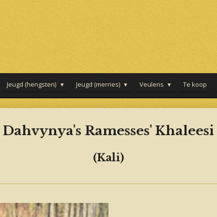
Jeugd (hengsten)
Jeugd (merries)
Veulens
Te koop
Dahvynya's Ramesses' Khaleesi
(Kali)