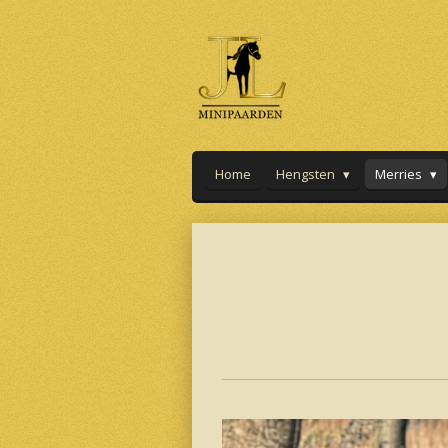
Ga
direct
naar
de
hoofdinhoud
Home
Hengsten
Merries