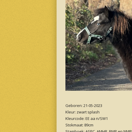
Geboren: 21-05-2023
Kleur: zwart splash
Kleurcode: EE aa n/SW1
Stokmaat: 89cm
Stamboek: ASPC, AMHR, BMP en NM