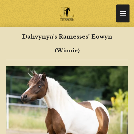
Ga
direct
naar
de
hoofdinhoud
Dahvynya's Ramesses’ Eowyn
(Winnie)