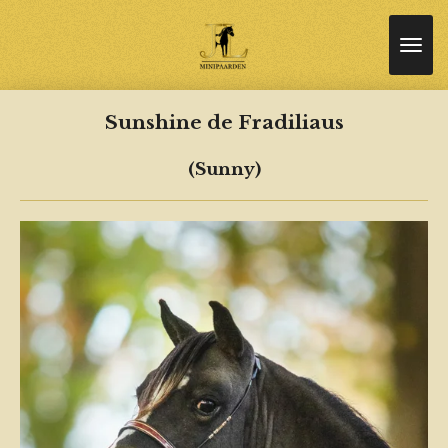
Ga
direct
naar
de
hoofdinhoud
Sunshine de Fradiliaus
(Sunny)