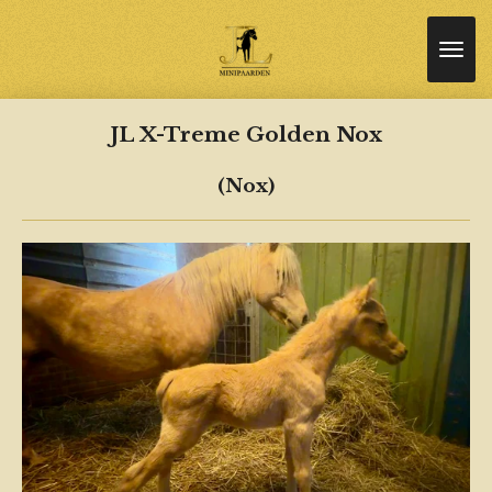
Ga
direct
naar
de
hoofdinhoud
JL X-Treme Golden Nox
(Nox)