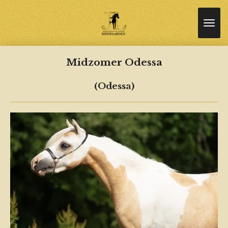
Ga
direct
naar
de
hoofdinhoud
Midzomer Odessa
(Odessa)